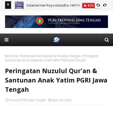
r UPGRIS
Selamat Hari Raya Iduladha 1447 H
BERITA
Beranda
Pembinaan Kerohanian & Karakter Bangsa
Peringatan
Nuzulul Qur'an & Santunan Anak Yatim PGRI Jawa Tengah
Peringatan Nuzulul Qur'an &
Santunan Anak Yatim PGRI Jawa
Tengah
Provinsi PGRI Jawa Tengah
April 20, 2022