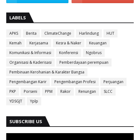
LABELS
APKS
Berita
ClimateChange
Harlindung
HUT
Kemah
Kerjasama
Kesra & Naker
Keuangan
Komunikasi & Informasi
Konferensi
Ngobrus
Organisasi & Kaderisasi
Pemberdayaan perempuan
Pembinaan Kerohanian & Karakter Bangsa
Pengembangan Karir
Pengembangan Profesi
Perjuangan
PKP
Porseni
PPM
Rakor
Renungan
SLCC
YDSGJT
Yplp
SUBSCRIBE US