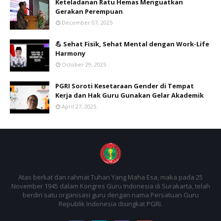
Keteladanan Ratu Hemas Menguatkan
Gerakan Perempuan
December 07, 2025
💪 Sehat Fisik, Sehat Mental dengan Work-Life
Harmony
October 29, 2025
PGRI Soroti Kesetaraan Gender di Tempat
Kerja dan Hak Guru Gunakan Gelar Akademik
April 27, 2025
Atas berkat dan rahmat Tuhan Yang Maha Esa, maka pada 25
November 1945 dalam Kongres Guru Indonesia di Surakarta, telah
berdiri satu organisasi guru dengan nama Persatuan Guru
Republik Indonesia disingkat PGRI.