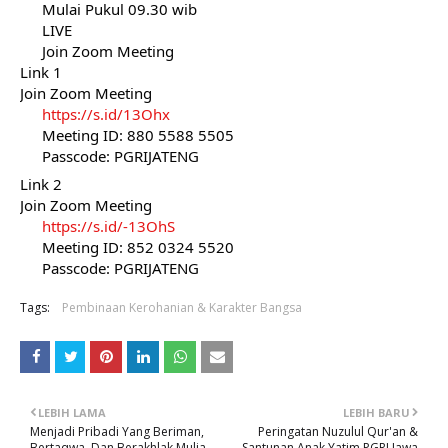
 Mulai Pukul 09.30 wib
 LIVE 
 Join Zoom Meeting
Link 1
Join Zoom Meeting
https://s.id/13Ohx
 Meeting ID: 880 5588 5505
 Passcode: PGRIJATENG
Link 2
Join Zoom Meeting
https://s.id/-13OhS
 Meeting ID: 852 0324 5520
 Passcode: PGRIJATENG
Tags:
Pembinaan Kerohanian & Karakter Bangsa
LEBIH LAMA
LEBIH BARU
Menjadi Pribadi Yang Beriman,
Peringatan Nuzulul Qur'an &
Bertaqwa, Dan Berakhlak Mulia
Santunan Anak Yatim PGRI Jawa