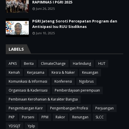
RAPIMNAS I PGRI 2025
Juni 26, 2025
PGRI Jateng Soroti Percepatan Program dan
Antisipasi Isu RUU Sisdiknas
Juni 10, 2025
LABELS
APKS
Berita
ClimateChange
Harlindung
HUT
Kemah
Kerjasama
Kesra & Naker
Keuangan
Komunikasi & Informasi
Konferensi
Ngobrus
Organisasi & Kaderisasi
Pemberdayaan perempuan
Pembinaan Kerohanian & Karakter Bangsa
Pengembangan Karir
Pengembangan Profesi
Perjuangan
PKP
Porseni
PPM
Rakor
Renungan
SLCC
YDSGJT
Yplp