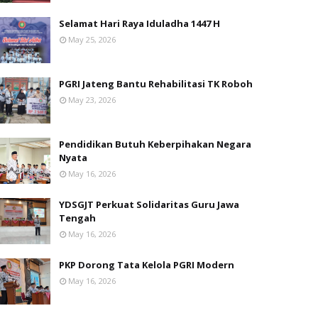
Selamat Hari Raya Iduladha 1447 H
May 25, 2026
PGRI Jateng Bantu Rehabilitasi TK Roboh
May 23, 2026
Pendidikan Butuh Keberpihakan Negara
Nyata
May 16, 2026
YDSGJT Perkuat Solidaritas Guru Jawa
Tengah
May 16, 2026
PKP Dorong Tata Kelola PGRI Modern
May 16, 2026