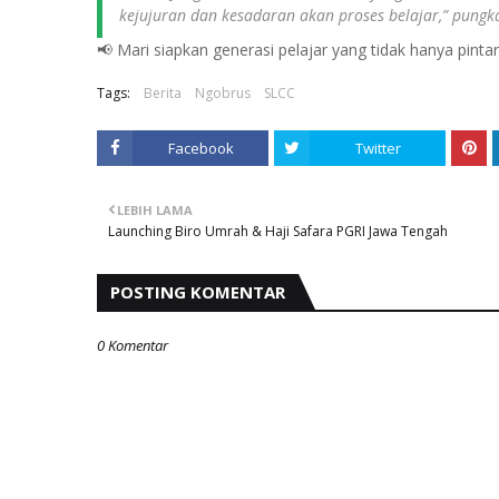
kejujuran dan kesadaran akan proses belajar,” pungk
📢 Mari siapkan generasi pelajar yang tidak hanya pintar
Tags:
Berita
Ngobrus
SLCC
Facebook
Twitter
LEBIH LAMA
Launching Biro Umrah & Haji Safara PGRI Jawa Tengah
POSTING KOMENTAR
0 Komentar