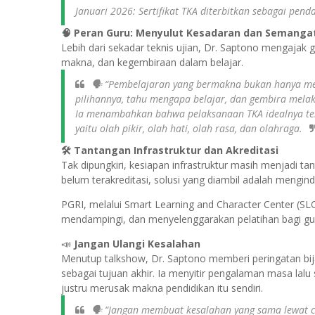
Januari 2026: Sertifikat TKA diterbitkan sebagai pen
🧠 Peran Guru: Menyulut Kesadaran dan Semanga
Lebih dari sekadar teknis ujian, Dr. Saptono mengaja
makna, dan kegembiraan dalam belajar.
🗣️ “Pembelajaran yang bermakna bukan hanya m
pilihannya, tahu mengapa belajar, dan gembira mela
Ia menambahkan bahwa pelaksanaan TKA idealnya ter
yaitu olah pikir, olah hati, olah rasa, dan olahraga.
🛠️ Tantangan Infrastruktur dan Akreditasi
Tak dipungkiri, kesiapan infrastruktur masih menjadi t
belum terakreditasi, solusi yang diambil adalah mengi
PGRI, melalui Smart Learning and Character Center (SLC
mendampingi, dan menyelenggarakan pelatihan bagi gur
📣
Jangan Ulangi Kesalahan
Menutup talkshow, Dr. Saptono memberi peringatan bija
sebagai tujuan akhir. Ia menyitir pengalaman masa lalu
justru merusak makna pendidikan itu sendiri.
🗣️ “Jangan membuat kesalahan yang sama lewat car