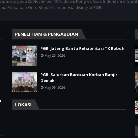
sa, maka pada 25 November 1945 dalam Kongres Guru Indonesia di Surak
nama Persatuan Guru Republik Indonesia disingkat PGRI.
PENELITIAN & PENGABDIAN
PGRI Jateng Bantu Rehabilitasi TK Roboh
May 23, 2026
PGRI Salurkan Bantuan Korban Banjir
Demak
May 09, 2026
h
LOKASI