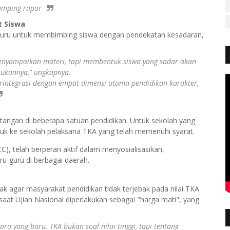
damping rapor
t Siswa
k guru untuk membimbing siswa dengan pendekatan kesadaran,
enyampaikan materi, tapi membentuk siswa yang sadar akan
kukannya,” ungkapnya.
integrasi dengan empat dimensi utama pendidikan karakter,
antangan di beberapa satuan pendidikan. Untuk sekolah yang
nduk ke sekolah pelaksana TKA yang telah memenuhi syarat.
C), telah berperan aktif dalam menyosialisasikan,
u-guru di berbagai daerah.
k agar masyarakat pendidikan tidak terjebak pada nilai TKA
 saat Ujian Nasional diperlakukan sebagai "harga mati", yang
a yang baru. TKA bukan soal nilai tinggi, tapi tentang