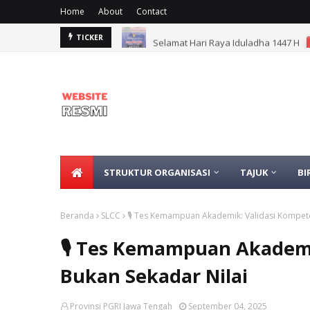
Home
About
Contact
Selamat Hari Raya Iduladha 1447 H
TICKER
STRUKTUR ORGANISASI
TAJUK
BI
Beranda
SLCC
🎙️ Tes Kemampuan Akademik: Validasi Kompete
🎙️ Tes Kemampuan Akademi
Bukan Sekadar Nilai
Provinsi PGRI Jawa Tengah
September 04, 2025