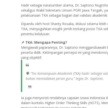
Hadir sebagai narasumber utama, Dr. Saptono Nugrohad
sekaligus Wakil Sekretaris Umum PGRI Jawa Tengah, yan
pelaksanaan TKA sebagai bagian dari validasi akademik 
Dipandu oleh host Shanty Rosalia, diskusi selama lebi
TKA, menyuguhkan insight jernih tentang posisi TKA seba
penentu kelulusan.
📌 TKA: Mengapa Penting?
Mengawali paparannya, Dr. Saptono menggarisbawahi ba
peserta didik. Ketimpangan persepsi ini yang mendoron
yang objektif.
🗣️ “Tes Kemampuan Akademik (TKA) hadir sebagai val
bukan meniadakan peran guru,” tegas Dr. Saptono.
Ia juga menyoroti rendahnya capaian siswa Indonesia da
dalam konteks Higher Order Thinking Skills (HOTS). Men
menjawab tantangan ini secara sistematis.