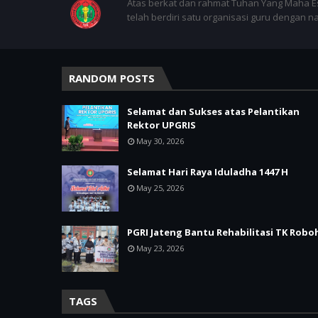
Atas berkat dan rahmat Tuhan Yang Maha E
telah berdiri satu organisasi guru dengan 
RANDOM POSTS
Selamat dan Sukses atas Pelantikan
Rektor UPGRIS
May 30, 2026
Selamat Hari Raya Iduladha 1447 H
May 25, 2026
PGRI Jateng Bantu Rehabilitasi TK Robo
May 23, 2026
TAGS