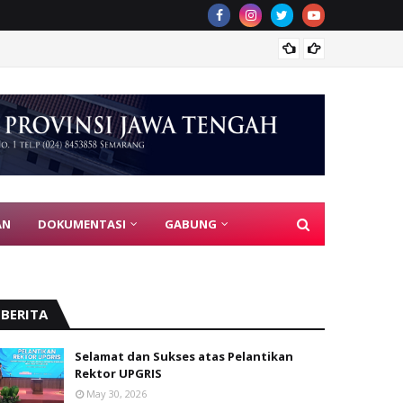
PGRI J
AN
DOKUMENTASI
GABUNG
BERITA
Selamat dan Sukses atas Pelantikan
Rektor UPGRIS
May 30, 2026