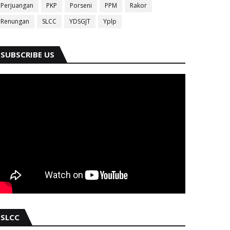
Perjuangan
PKP
Porseni
PPM
Rakor
Renungan
SLCC
YDSGJT
Yplp
SUBSCRIBE US
SLCC