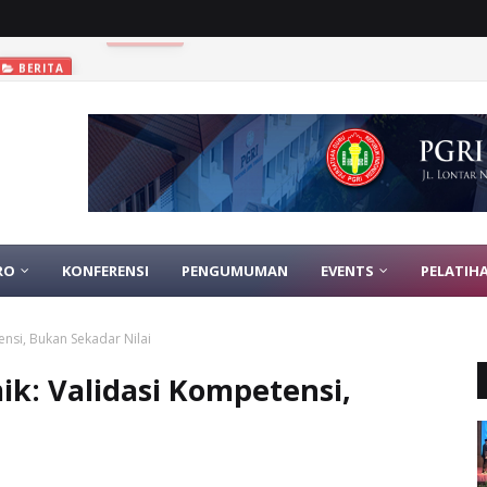
BERITA
RO
KONFERENSI
PENGUMUMAN
EVENTS
PELATIH
nsi, Bukan Sekadar Nilai
k: Validasi Kompetensi,