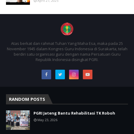
April 27, 2025
Atas berkat dan rahmat Tuhan Yang Maha Esa, maka pada 25
November 1945 dalam Kongres Guru Indonesia di Surakarta, telah
berdiri satu organisasi guru dengan nama Persatuan Guru
Republik Indonesia disingkat PGRI.
RANDOM POSTS
PGRI Jateng Bantu Rehabilitasi TK Roboh
May 23, 2026