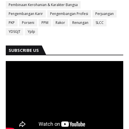
Pembinaan Kerohanian & Karakter Bangsa
Pengembangan Karir
Pengembangan Profesi
Perjuangan
PKP
Porseni
PPM
Rakor
Renungan
SLCC
YDSGJT
Yplp
SUBSCRIBE US