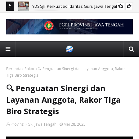
ata
YDSGJT Perkuat Solidaritas Guru Jawa Tengah
BERITA
Beranda
Rakor
🔍 Penguatan Sinergi dan Layanan Anggota, Rakor
Tiga Biro Strategis
🔍 Penguatan Sinergi dan
Layanan Anggota, Rakor Tiga
Biro Strategis
Provinsi PGRI Jawa Tengah
Mei 28, 2025