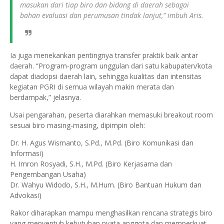
masukan dari tiap biro dan bidang di daerah sebagai
bahan evaluasi dan perumusan tindak lanjut,” imbuh Aris.
Ia juga menekankan pentingnya transfer praktik baik antar
daerah. “Program-program unggulan dari satu kabupaten/kota
dapat diadopsi daerah lain, sehingga kualitas dan intensitas
kegiatan PGRI di semua wilayah makin merata dan
berdampak,” jelasnya.
Usai pengarahan, peserta diarahkan memasuki breakout room
sesuai biro masing-masing, dipimpin oleh:
Dr. H. Agus Wismanto, S.Pd., M.Pd. (Biro Komunikasi dan
Informasi)
H. Imron Rosyadi, S.H., M.Pd. (Biro Kerjasama dan
Pengembangan Usaha)
Dr. Wahyu Widodo, S.H., M.Hum. (Biro Bantuan Hukum dan
Advokasi)
Rakor diharapkan mampu menghasilkan rencana strategis biro
yang menyentuh kebutuhan nyata anggota dan memperkuat