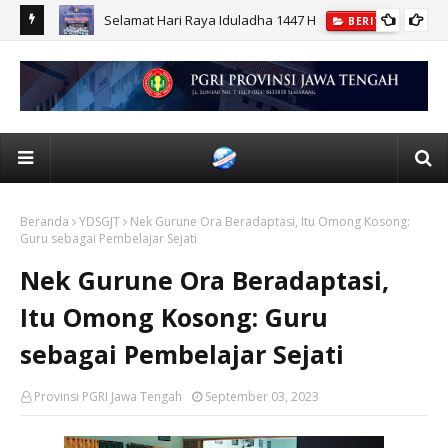
r UPGRIS
Selamat Hari Raya Iduladha 1447 H
BERITA
Beranda
YDSGJT
Nek Gurune Ora Beradaptasi, Itu Omong Kosong:
Guru sebagai Pembelajar Sejati
Nek Gurune Ora Beradaptasi,
Itu Omong Kosong: Guru
sebagai Pembelajar Sejati
Provinsi PGRI Jawa Tengah
September 03, 2023