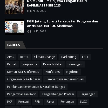
Dr. Muhdi Pimpin Jawa Tengah Hadiri
RAPIMNAS I PGRI 2025
Juni 26, 2025
PGRI Jateng Soroti Percepatan Program dan
Antisipasi Isu RUU Sisdiknas
Juni 10, 2025
LABELS
APKS
Berita
ClimateChange
Harlindung
HUT
Kemah
Kerjasama
Kesra & Naker
Keuangan
Komunikasi & Informasi
Konferensi
Ngobrus
Organisasi & Kaderisasi
Pemberdayaan perempuan
Pembinaan Kerohanian & Karakter Bangsa
Pengembangan Karir
Pengembangan Profesi
Perjuangan
PKP
Porseni
PPM
Rakor
Renungan
SLCC