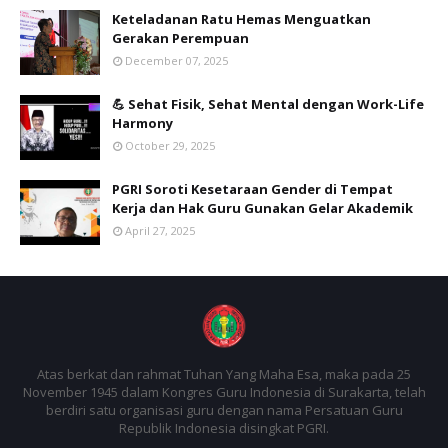
Keteladanan Ratu Hemas Menguatkan
Gerakan Perempuan
December 07, 2025
💪 Sehat Fisik, Sehat Mental dengan Work-Life
Harmony
October 29, 2025
PGRI Soroti Kesetaraan Gender di Tempat
Kerja dan Hak Guru Gunakan Gelar Akademik
April 27, 2025
Atas berkat dan rahmat Tuhan Yang Maha Esa, maka pada 25
November 1945 dalam Kongres Guru Indonesia di Surakarta, telah
berdiri satu organisasi guru dengan nama Persatuan Guru
Republik Indonesia disingkat PGRI.