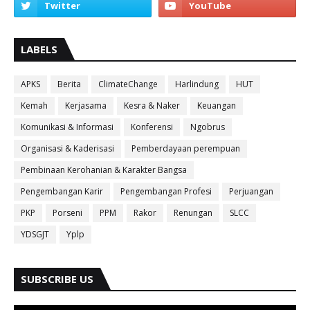
LABELS
APKS
Berita
ClimateChange
Harlindung
HUT
Kemah
Kerjasama
Kesra & Naker
Keuangan
Komunikasi & Informasi
Konferensi
Ngobrus
Organisasi & Kaderisasi
Pemberdayaan perempuan
Pembinaan Kerohanian & Karakter Bangsa
Pengembangan Karir
Pengembangan Profesi
Perjuangan
PKP
Porseni
PPM
Rakor
Renungan
SLCC
YDSGJT
Yplp
SUBSCRIBE US