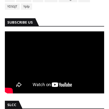
YDSGJT
Yplp
SUBSCRIBE US
SLCC