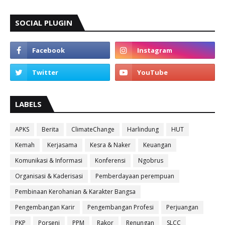
SOCIAL PLUGIN
LABELS
APKS
Berita
ClimateChange
Harlindung
HUT
Kemah
Kerjasama
Kesra & Naker
Keuangan
Komunikasi & Informasi
Konferensi
Ngobrus
Organisasi & Kaderisasi
Pemberdayaan perempuan
Pembinaan Kerohanian & Karakter Bangsa
Pengembangan Karir
Pengembangan Profesi
Perjuangan
PKP
Porseni
PPM
Rakor
Renungan
SLCC