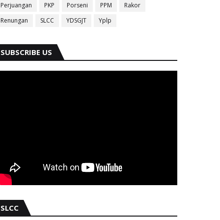
Perjuangan
PKP
Porseni
PPM
Rakor
Renungan
SLCC
YDSGJT
Yplp
SUBSCRIBE US
SLCC