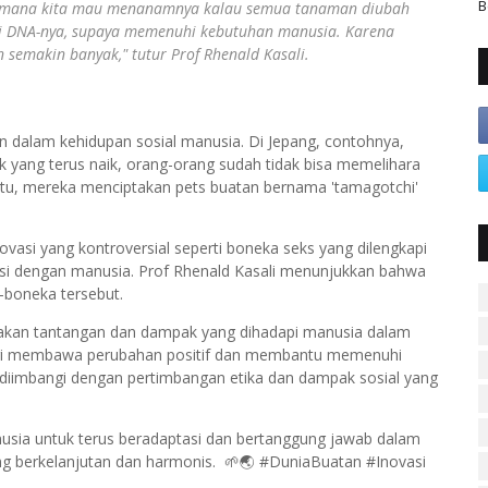
B
bagaimana kita mau menanamnya kalau semua tanaman diubah
asi DNA-nya, supaya memenuhi kebutuhan manusia. Karena
semakin banyak," tutur Prof Rhenald Kasali.
an dalam kehidupan sosial manusia. Di Jepang, contohnya,
 yang terus naik, orang-orang sudah tidak bisa memelihara
i itu, mereka menciptakan pets buatan bernama 'tamagotchi'
ovasi yang kontroversial seperti boneka seks yang dilengkapi
aksi dengan manusia. Prof Rhenald Kasali menunjukkan bahwa
-boneka tersebut.
 akan tantangan dan dampak yang dihadapi manusia dalam
knologi membawa perubahan positif dan membantu memenuhi
us diimbangi dengan pertimbangan etika dan dampak sosial yang
usia untuk terus beradaptasi dan bertanggung jawab dalam
g berkelanjutan dan harmonis. 🌱🌏 #DuniaBuatan #Inovasi