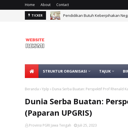
Home
About
Contact
Pendidikan Butuh Keberpihakan Neg
TICKER
STRUKTUR ORGANISASI
TAJUK
BI
Beranda
Yplp
Dunia Serba Buatan: Perspektif Prof Rhenald K
Dunia Serba Buatan: Perspe
(Paparan UPGRIS)
Provinsi PGRI Jawa Tengah
Juli 25, 2023