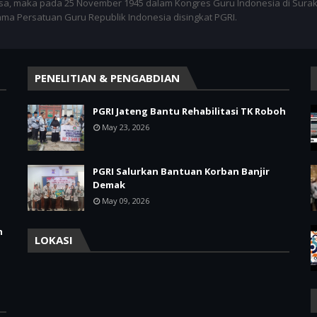
sa, maka pada 25 November 1945 dalam Kongres Guru Indonesia di Surak
nama Persatuan Guru Republik Indonesia disingkat PGRI.
PENELITIAN & PENGABDIAN
PGRI Jateng Bantu Rehabilitasi TK Roboh
May 23, 2026
PGRI Salurkan Bantuan Korban Banjir
Demak
May 09, 2026
h
LOKASI