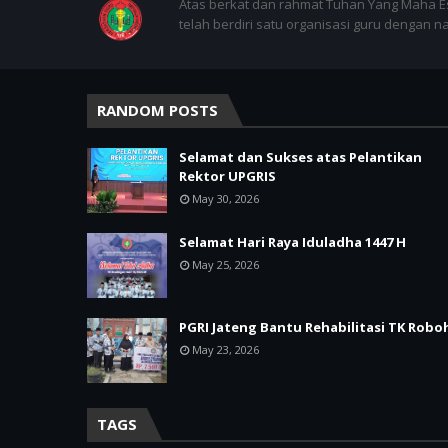
Atas berkat dan rahmat Tuhan Yang Maha E
telah berdiri satu organisasi guru dengan 
RANDOM POSTS
Selamat dan Sukses atas Pelantikan
Rektor UPGRIS
May 30, 2026
Selamat Hari Raya Iduladha 1447 H
May 25, 2026
PGRI Jateng Bantu Rehabilitasi TK Robo
May 23, 2026
TAGS