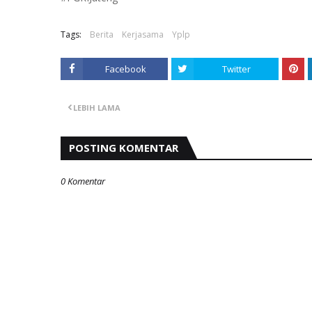
Tags:
Berita
Kerjasama
Yplp
Facebook
Twitter
LEBIH LAMA
POSTING KOMENTAR
0 Komentar