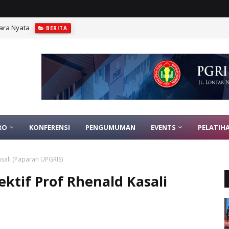
ara Nyata
BERITA
RO
KONFERENSI
PENGUMUMAN
EVENTS
PELATIH
asali (Paparan UPGRIS)
ktif Prof Rhenald Kasali