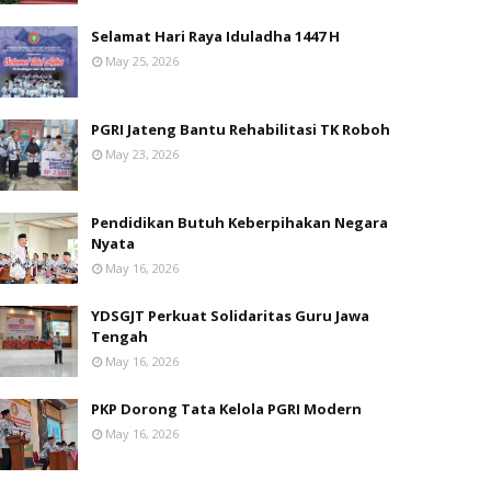
Selamat Hari Raya Iduladha 1447 H
May 25, 2026
PGRI Jateng Bantu Rehabilitasi TK Roboh
May 23, 2026
Pendidikan Butuh Keberpihakan Negara
Nyata
May 16, 2026
YDSGJT Perkuat Solidaritas Guru Jawa
Tengah
May 16, 2026
PKP Dorong Tata Kelola PGRI Modern
May 16, 2026