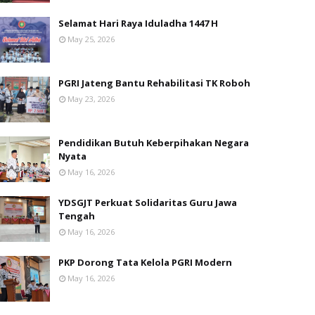
Selamat Hari Raya Iduladha 1447 H
May 25, 2026
PGRI Jateng Bantu Rehabilitasi TK Roboh
May 23, 2026
Pendidikan Butuh Keberpihakan Negara
Nyata
May 16, 2026
YDSGJT Perkuat Solidaritas Guru Jawa
Tengah
May 16, 2026
PKP Dorong Tata Kelola PGRI Modern
May 16, 2026