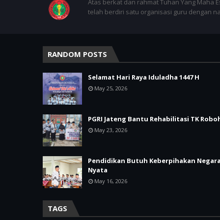
Atas berkat dan rahmat Tuhan Yang Maha E
telah berdiri satu organisasi guru dengan 
RANDOM POSTS
Selamat Hari Raya Iduladha 1447 H
May 25, 2026
PGRI Jateng Bantu Rehabilitasi TK Robo
May 23, 2026
Pendidikan Butuh Keberpihakan Negar
Nyata
May 16, 2026
TAGS