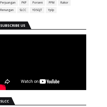
Perjuangan
PKP
Porseni
PPM
Rakor
Renungan
SLCC
YDSGJT
Yplp
SUBSCRIBE US
SLCC