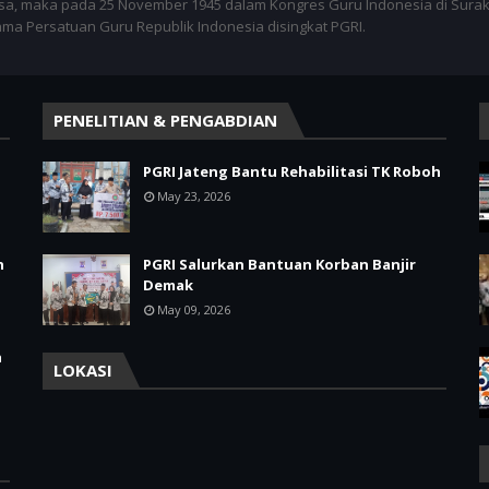
sa, maka pada 25 November 1945 dalam Kongres Guru Indonesia di Surak
nama Persatuan Guru Republik Indonesia disingkat PGRI.
PENELITIAN & PENGABDIAN
PGRI Jateng Bantu Rehabilitasi TK Roboh
May 23, 2026
h
PGRI Salurkan Bantuan Korban Banjir
Demak
May 09, 2026
a
LOKASI