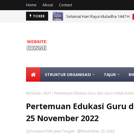
Home
About
Contact
Selamat Hari Raya Iduladha 1447 H
TICKER
STRUKTUR ORGANISASI
TAJUK
BI
Beranda
HUT
Pertemuan Edukasi Guru dari Guru Untuk Indo
Pertemuan Edukasi Guru da
25 November 2022
Provinsi PGRI Jawa Tengah
November 23, 2022