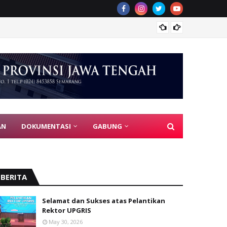
PGRI J
AN
DOKUMENTASI
GABUNG
BERITA
Selamat dan Sukses atas Pelantikan
Rektor UPGRIS
May 30, 2026