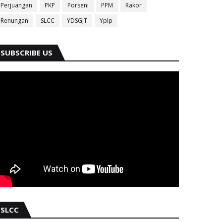
Perjuangan
PKP
Porseni
PPM
Rakor
Renungan
SLCC
YDSGJT
Yplp
SUBSCRIBE US
SLCC