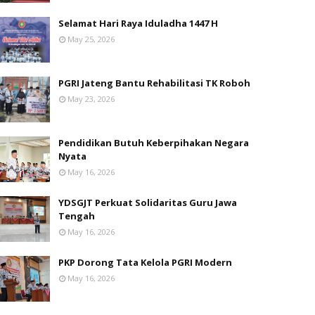
Selamat Hari Raya Iduladha 1447 H
May 25, 2026
PGRI Jateng Bantu Rehabilitasi TK Roboh
May 23, 2026
Pendidikan Butuh Keberpihakan Negara
Nyata
May 16, 2026
YDSGJT Perkuat Solidaritas Guru Jawa
Tengah
May 16, 2026
PKP Dorong Tata Kelola PGRI Modern
May 16, 2026