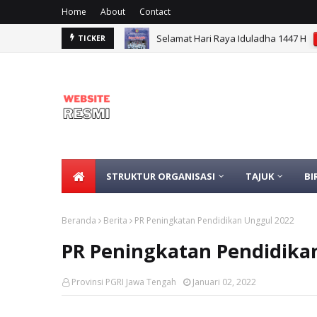
Home
About
Contact
Selamat Hari Raya Iduladha 1447 H
TICKER
STRUKTUR ORGANISASI
TAJUK
BI
Beranda
Berita
PR Peningkatan Pendidikan Unggul 2022
PR Peningkatan Pendidika
Provinsi PGRI Jawa Tengah
Januari 02, 2022