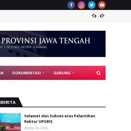
PGRI J
AN
DOKUMENTASI
GABUNG
BERITA
Selamat dan Sukses atas Pelantikan
Rektor UPGRIS
May 30, 2026