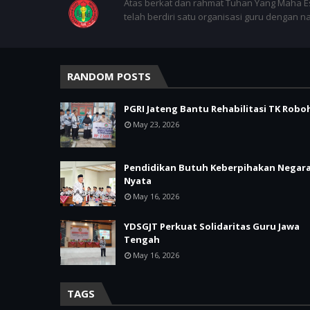
Atas berkat dan rahmat Tuhan Yang Maha E
telah berdiri satu organisasi guru dengan 
RANDOM POSTS
PGRI Jateng Bantu Rehabilitasi TK Robo
May 23, 2026
Pendidikan Butuh Keberpihakan Negar
Nyata
May 16, 2026
YDSGJT Perkuat Solidaritas Guru Jawa
Tengah
May 16, 2026
TAGS