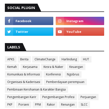
SOCIAL PLUGIN
LABELS
APKS
Berita
ClimateChange
Harlindung
HUT
Kemah
Kerjasama
Kesra & Naker
Keuangan
Komunikasi & Informasi
Konferensi
Ngobrus
Organisasi & Kaderisasi
Pemberdayaan perempuan
Pembinaan Kerohanian & Karakter Bangsa
Pengembangan Karir
Pengembangan Profesi
Perjuangan
PKP
Porseni
PPM
Rakor
Renungan
SLCC