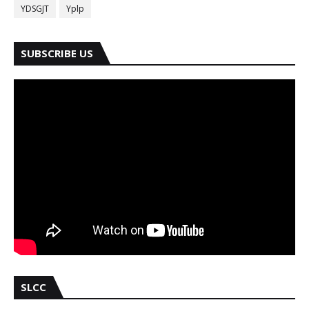
YDSGJT
Yplp
SUBSCRIBE US
SLCC