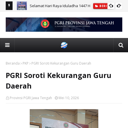
r UPGRIS
Selamat Hari Raya Iduladha 1447 H
BERITA
Beranda
PKP
PGRI Soroti Kekurangan Guru Daerah
PGRI Soroti Kekurangan Guru
Daerah
Provinsi PGRI Jawa Tengah
Mei 10, 2026