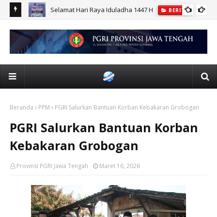
r UPGRIS
Selamat Hari Raya Iduladha 1447 H
BERITA
Beranda
PPM
PGRI Salurkan Bantuan Korban Kebakaran Grobogan
PGRI Salurkan Bantuan Korban
Kebakaran Grobogan
Provinsi PGRI Jawa Tengah
Maret 16, 2026