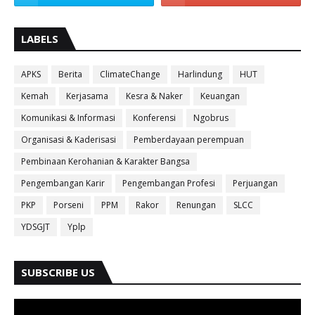
LABELS
APKS
Berita
ClimateChange
Harlindung
HUT
Kemah
Kerjasama
Kesra & Naker
Keuangan
Komunikasi & Informasi
Konferensi
Ngobrus
Organisasi & Kaderisasi
Pemberdayaan perempuan
Pembinaan Kerohanian & Karakter Bangsa
Pengembangan Karir
Pengembangan Profesi
Perjuangan
PKP
Porseni
PPM
Rakor
Renungan
SLCC
YDSGJT
Yplp
SUBSCRIBE US