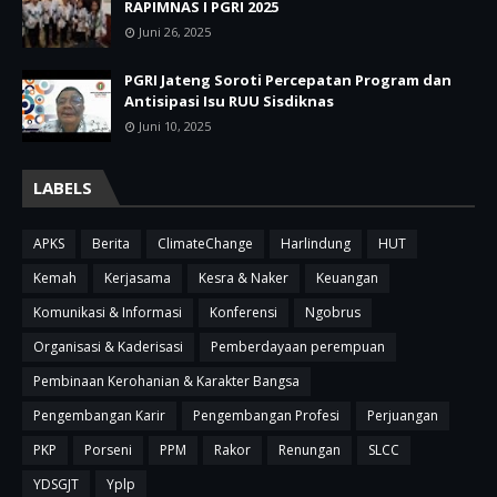
RAPIMNAS I PGRI 2025
Juni 26, 2025
PGRI Jateng Soroti Percepatan Program dan
Antisipasi Isu RUU Sisdiknas
Juni 10, 2025
LABELS
APKS
Berita
ClimateChange
Harlindung
HUT
Kemah
Kerjasama
Kesra & Naker
Keuangan
Komunikasi & Informasi
Konferensi
Ngobrus
Organisasi & Kaderisasi
Pemberdayaan perempuan
Pembinaan Kerohanian & Karakter Bangsa
Pengembangan Karir
Pengembangan Profesi
Perjuangan
PKP
Porseni
PPM
Rakor
Renungan
SLCC
YDSGJT
Yplp