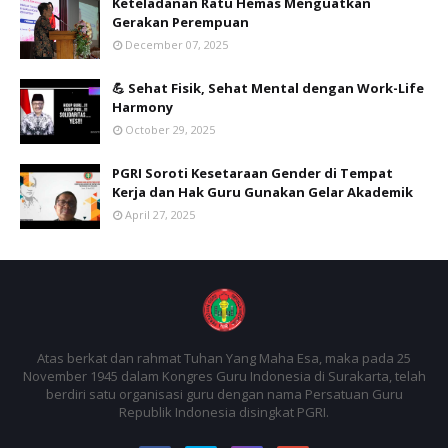
Keteladanan Ratu Hemas Menguatkan
Gerakan Perempuan
December 07, 2025
💪 Sehat Fisik, Sehat Mental dengan Work-Life
Harmony
October 29, 2025
PGRI Soroti Kesetaraan Gender di Tempat
Kerja dan Hak Guru Gunakan Gelar Akademik
April 27, 2025
Atas berkat dan rahmat Tuhan Yang Maha Esa, maka pada 25
November 1945 dalam Kongres Guru Indonesia di Surakarta, telah
berdiri satu organisasi guru dengan nama Persatuan Guru
Republik Indonesia disingkat PGRI.