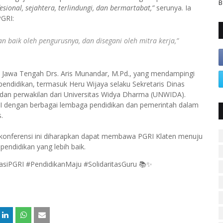
B
esional, sejahtera, terlindungi, dan bermartabat,”
serunya. Ia
PGRI:
an baik oleh pengurusnya, dan disegani oleh mitra kerja,”
RI Jawa Tengah Drs. Aris Munandar, M.Pd., yang mendampingi
 pendidikan, termasuk Heru Wijaya selaku Sekretaris Dinas
dan perwakilan dari Universitas Widya Dharma (UNWIDA).
I dengan berbagai lembaga pendidikan dan pemerintah dalam
.
konferensi ini diharapkan dapat membawa PGRI Klaten menuju
ndidikan yang lebih baik.
siPGRI #PendidikanMaju #SolidaritasGuru 📚✨