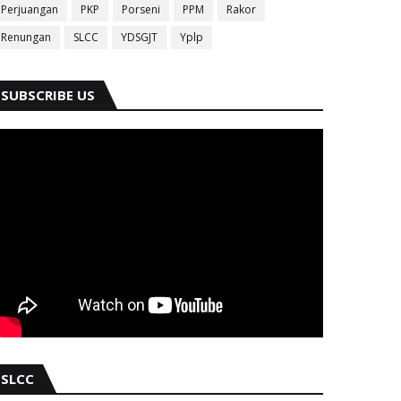
Perjuangan
PKP
Porseni
PPM
Rakor
Renungan
SLCC
YDSGJT
Yplp
SUBSCRIBE US
SLCC