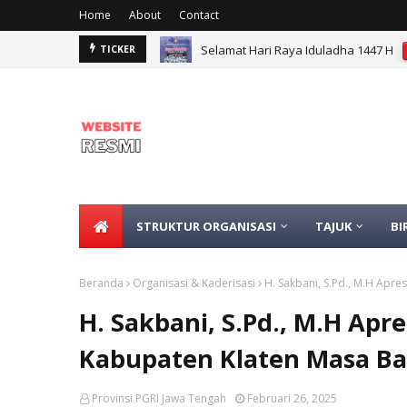
Home
About
Contact
Selamat Hari Raya Iduladha 1447 H
TICKER
STRUKTUR ORGANISASI
TAJUK
BI
Beranda
Organisasi & Kaderisasi
H. Sakbani, S.Pd., M.H Apre
H. Sakbani, S.Pd., M.H Apre
Kabupaten Klaten Masa Bak
Provinsi PGRI Jawa Tengah
Februari 26, 2025