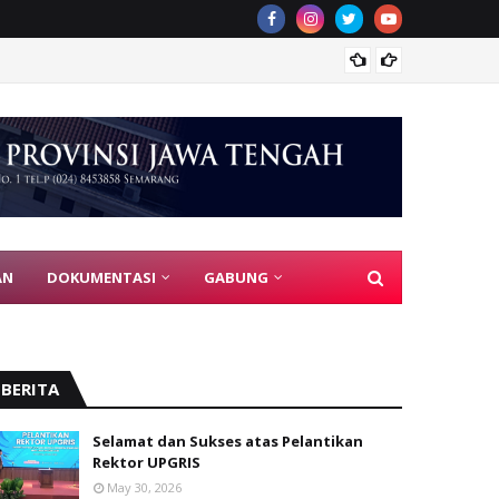
PGRI J
AN
DOKUMENTASI
GABUNG
BERITA
Selamat dan Sukses atas Pelantikan
Rektor UPGRIS
May 30, 2026