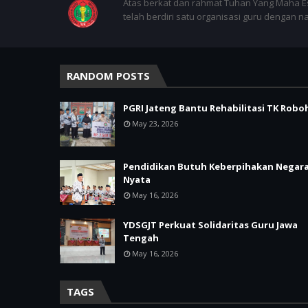
Atas berkat dan rahmat Tuhan Yang Maha E
telah berdiri satu organisasi guru dengan 
RANDOM POSTS
PGRI Jateng Bantu Rehabilitasi TK Robo
May 23, 2026
Pendidikan Butuh Keberpihakan Negar
Nyata
May 16, 2026
YDSGJT Perkuat Solidaritas Guru Jawa
Tengah
May 16, 2026
TAGS