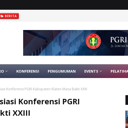
BERITA
RO
KONFERENSI
PENGUMUMAN
EVENTS
PELATIH
siasi Konferensi PGRI Kabupaten Klaten Masa Bakti XXIII
siasi Konferensi PGRI
ti XXIII