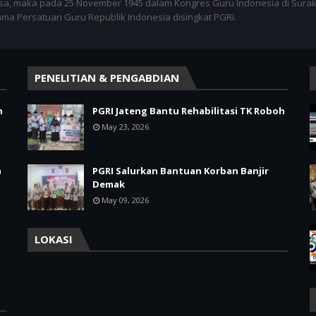
sa, maka pada 25 November 1945 dalam Kongres Guru Indonesia di Surak
nama Persatuan Guru Republik Indonesia disingkat PGRI.
PENELITIAN & PENGABDIAN
h
PGRI Jateng Bantu Rehabilitasi TK Roboh
May 23, 2026
a
PGRI Salurkan Bantuan Korban Banjir
Demak
May 09, 2026
LOKASI