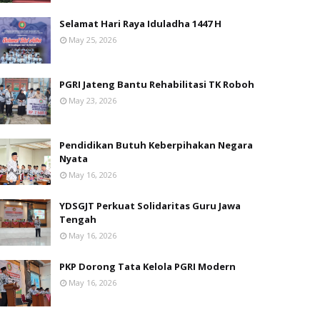
Selamat Hari Raya Iduladha 1447 H
May 25, 2026
PGRI Jateng Bantu Rehabilitasi TK Roboh
May 23, 2026
Pendidikan Butuh Keberpihakan Negara
Nyata
May 16, 2026
YDSGJT Perkuat Solidaritas Guru Jawa
Tengah
May 16, 2026
PKP Dorong Tata Kelola PGRI Modern
May 16, 2026