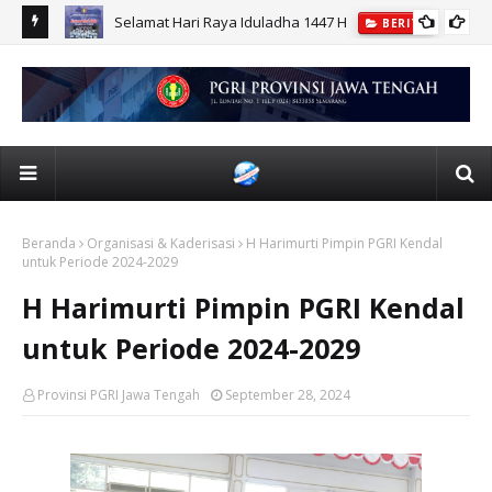
r UPGRIS
Selamat Hari Raya Iduladha 1447 H
BERITA
Beranda
Organisasi & Kaderisasi
H Harimurti Pimpin PGRI Kendal
untuk Periode 2024-2029
H Harimurti Pimpin PGRI Kendal
untuk Periode 2024-2029
Provinsi PGRI Jawa Tengah
September 28, 2024