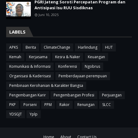
PGRI Jateng Soroti Percepatan Program dan
Antisipasi Isu RUU Sisdiknas
Juni 10, 2025
LABELS
APKS
Berita
ClimateChange
Harlindung
HUT
Kemah
Kerjasama
Kesra & Naker
Keuangan
Komunikasi & Informasi
Konferensi
Ngobrus
Organisasi & Kaderisasi
Pemberdayaan perempuan
Pembinaan Kerohanian & Karakter Bangsa
Pengembangan Karir
Pengembangan Profesi
Perjuangan
PKP
Porseni
PPM
Rakor
Renungan
SLCC
YDSGJT
Yplp
Home
About
Contact Us