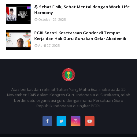
💪 Sehat Fisik, Sehat Mental dengan Work-Life
Harmony
October 29, 2025
PGRI Soroti Kesetaraan Gender di Tempat
Kerja dan Hak Guru Gunakan Gelar Akademik
April 27, 2025
Atas berkat dan rahmat Tuhan Yang Maha Esa, maka pada 25
November 1945 dalam Kongres Guru Indonesia di Surakarta, telah
berdiri satu organisasi guru dengan nama Persatuan Guru
Republik Indonesia disingkat PGRI.