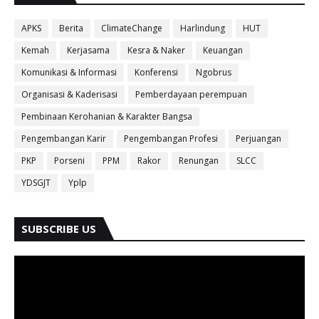
APKS
Berita
ClimateChange
Harlindung
HUT
Kemah
Kerjasama
Kesra & Naker
Keuangan
Komunikasi & Informasi
Konferensi
Ngobrus
Organisasi & Kaderisasi
Pemberdayaan perempuan
Pembinaan Kerohanian & Karakter Bangsa
Pengembangan Karir
Pengembangan Profesi
Perjuangan
PKP
Porseni
PPM
Rakor
Renungan
SLCC
YDSGJT
Yplp
SUBSCRIBE US