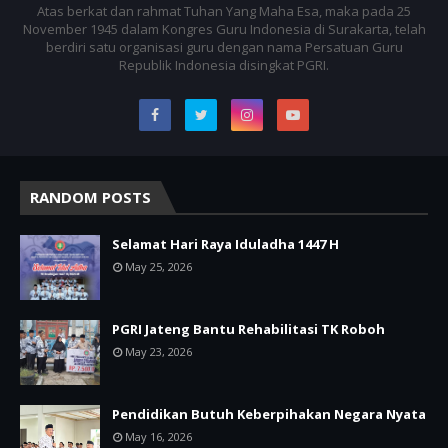
Atas berkat dan rahmat Tuhan Yang Maha Esa, maka pada 25
November 1945 dalam Kongres Guru Indonesia di Surakarta, telah
berdiri satu organisasi guru dengan nama Persatuan Guru
Republik Indonesia disingkat PGRI.
RANDOM POSTS
Selamat Hari Raya Iduladha 1447 H
May 25, 2026
PGRI Jateng Bantu Rehabilitasi TK Roboh
May 23, 2026
Pendidikan Butuh Keberpihakan Negara Nyata
May 16, 2026