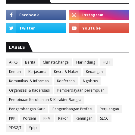
LABELS
APKS
Berita
ClimateChange
Harlindung
HUT
Kemah
Kerjasama
Kesra & Naker
Keuangan
Komunikasi & Informasi
Konferensi
Ngobrus
Organisasi & Kaderisasi
Pemberdayaan perempuan
Pembinaan Kerohanian & Karakter Bangsa
Pengembangan Karir
Pengembangan Profesi
Perjuangan
PKP
Porseni
PPM
Rakor
Renungan
SLCC
YDSGJT
Yplp