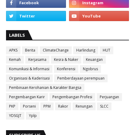
LABELS
APKS
Berita
ClimateChange
Harlindung
HUT
Kemah
Kerjasama
Kesra & Naker
Keuangan
Komunikasi & Informasi
Konferensi
Ngobrus
Organisasi & Kaderisasi
Pemberdayaan perempuan
Pembinaan Kerohanian & Karakter Bangsa
Pengembangan Karir
Pengembangan Profesi
Perjuangan
PKP
Porseni
PPM
Rakor
Renungan
SLCC
YDSGJT
Yplp