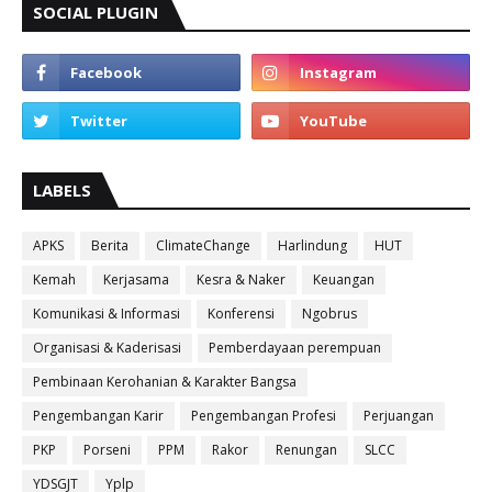
SOCIAL PLUGIN
LABELS
APKS
Berita
ClimateChange
Harlindung
HUT
Kemah
Kerjasama
Kesra & Naker
Keuangan
Komunikasi & Informasi
Konferensi
Ngobrus
Organisasi & Kaderisasi
Pemberdayaan perempuan
Pembinaan Kerohanian & Karakter Bangsa
Pengembangan Karir
Pengembangan Profesi
Perjuangan
PKP
Porseni
PPM
Rakor
Renungan
SLCC
YDSGJT
Yplp