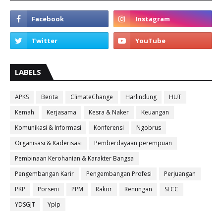
LABELS
APKS
Berita
ClimateChange
Harlindung
HUT
Kemah
Kerjasama
Kesra & Naker
Keuangan
Komunikasi & Informasi
Konferensi
Ngobrus
Organisasi & Kaderisasi
Pemberdayaan perempuan
Pembinaan Kerohanian & Karakter Bangsa
Pengembangan Karir
Pengembangan Profesi
Perjuangan
PKP
Porseni
PPM
Rakor
Renungan
SLCC
YDSGJT
Yplp