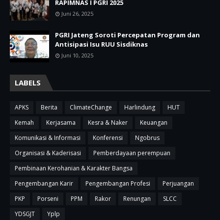
RAPIMNAS I PGRI 2025
Juni 26, 2025
PGRI Jateng Soroti Percepatan Program dan
Antisipasi Isu RUU Sisdiknas
Juni 10, 2025
LABELS
APKS
Berita
ClimateChange
Harlindung
HUT
Kemah
Kerjasama
Kesra & Naker
Keuangan
Komunikasi & Informasi
Konferensi
Ngobrus
Organisasi & Kaderisasi
Pemberdayaan perempuan
Pembinaan Kerohanian & Karakter Bangsa
Pengembangan Karir
Pengembangan Profesi
Perjuangan
PKP
Porseni
PPM
Rakor
Renungan
SLCC
YDSGJT
Yplp