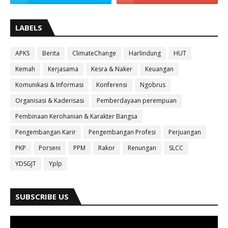
LABELS
APKS
Berita
ClimateChange
Harlindung
HUT
Kemah
Kerjasama
Kesra & Naker
Keuangan
Komunikasi & Informasi
Konferensi
Ngobrus
Organisasi & Kaderisasi
Pemberdayaan perempuan
Pembinaan Kerohanian & Karakter Bangsa
Pengembangan Karir
Pengembangan Profesi
Perjuangan
PKP
Porseni
PPM
Rakor
Renungan
SLCC
YDSGJT
Yplp
SUBSCRIBE US