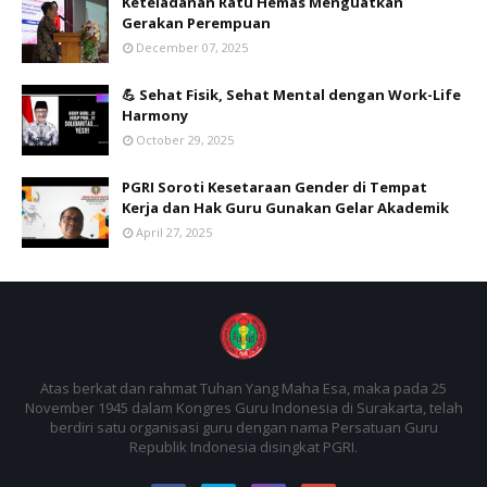
Keteladanan Ratu Hemas Menguatkan
Gerakan Perempuan
December 07, 2025
💪 Sehat Fisik, Sehat Mental dengan Work-Life
Harmony
October 29, 2025
PGRI Soroti Kesetaraan Gender di Tempat
Kerja dan Hak Guru Gunakan Gelar Akademik
April 27, 2025
Atas berkat dan rahmat Tuhan Yang Maha Esa, maka pada 25
November 1945 dalam Kongres Guru Indonesia di Surakarta, telah
berdiri satu organisasi guru dengan nama Persatuan Guru
Republik Indonesia disingkat PGRI.