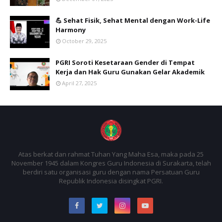
💪 Sehat Fisik, Sehat Mental dengan Work-Life
Harmony
October 29, 2025
PGRI Soroti Kesetaraan Gender di Tempat
Kerja dan Hak Guru Gunakan Gelar Akademik
April 27, 2025
Atas berkat dan rahmat Tuhan Yang Maha Esa, maka pada 25
November 1945 dalam Kongres Guru Indonesia di Surakarta, telah
berdiri satu organisasi guru dengan nama Persatuan Guru
Republik Indonesia disingkat PGRI.