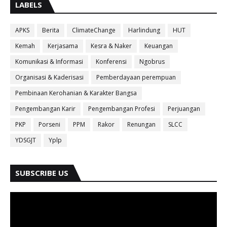
LABELS
APKS
Berita
ClimateChange
Harlindung
HUT
Kemah
Kerjasama
Kesra & Naker
Keuangan
Komunikasi & Informasi
Konferensi
Ngobrus
Organisasi & Kaderisasi
Pemberdayaan perempuan
Pembinaan Kerohanian & Karakter Bangsa
Pengembangan Karir
Pengembangan Profesi
Perjuangan
PKP
Porseni
PPM
Rakor
Renungan
SLCC
YDSGJT
Yplp
SUBSCRIBE US