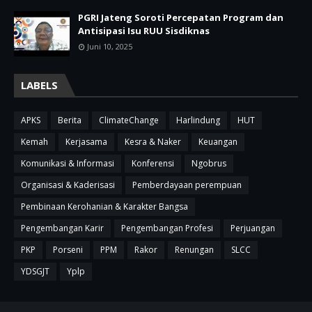
PGRI Jateng Soroti Percepatan Program dan
Antisipasi Isu RUU Sisdiknas
Juni 10, 2025
LABELS
APKS
Berita
ClimateChange
Harlindung
HUT
Kemah
Kerjasama
Kesra & Naker
Keuangan
Komunikasi & Informasi
Konferensi
Ngobrus
Organisasi & Kaderisasi
Pemberdayaan perempuan
Pembinaan Kerohanian & Karakter Bangsa
Pengembangan Karir
Pengembangan Profesi
Perjuangan
PKP
Porseni
PPM
Rakor
Renungan
SLCC
YDSGJT
Yplp