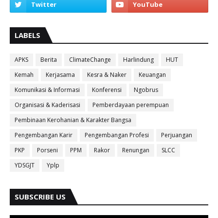
LABELS
APKS
Berita
ClimateChange
Harlindung
HUT
Kemah
Kerjasama
Kesra & Naker
Keuangan
Komunikasi & Informasi
Konferensi
Ngobrus
Organisasi & Kaderisasi
Pemberdayaan perempuan
Pembinaan Kerohanian & Karakter Bangsa
Pengembangan Karir
Pengembangan Profesi
Perjuangan
PKP
Porseni
PPM
Rakor
Renungan
SLCC
YDSGJT
Yplp
SUBSCRIBE US