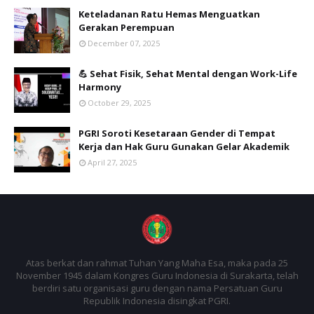
Keteladanan Ratu Hemas Menguatkan
Gerakan Perempuan
December 07, 2025
💪 Sehat Fisik, Sehat Mental dengan Work-Life
Harmony
October 29, 2025
PGRI Soroti Kesetaraan Gender di Tempat
Kerja dan Hak Guru Gunakan Gelar Akademik
April 27, 2025
Atas berkat dan rahmat Tuhan Yang Maha Esa, maka pada 25
November 1945 dalam Kongres Guru Indonesia di Surakarta, telah
berdiri satu organisasi guru dengan nama Persatuan Guru
Republik Indonesia disingkat PGRI.