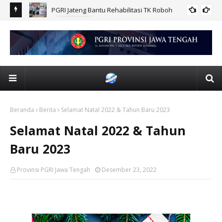
PGRI Jateng Bantu Rehabilitasi TK Roboh
ITA
BERITA
Beranda
Berita
Selamat Natal 2022 & Tahun Baru 2023
Selamat Natal 2022 & Tahun
Baru 2023
Provinsi PGRI Jawa Tengah
Desember 23, 2022