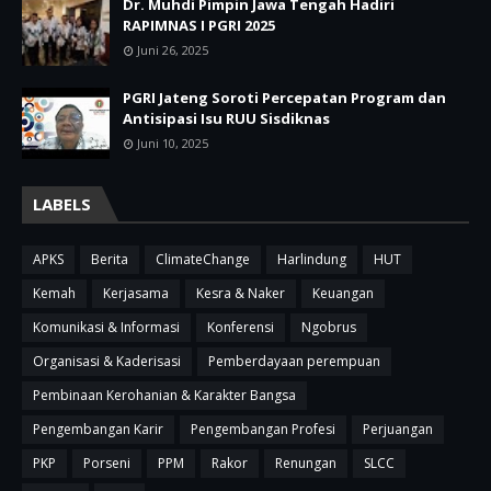
Dr. Muhdi Pimpin Jawa Tengah Hadiri
RAPIMNAS I PGRI 2025
Juni 26, 2025
PGRI Jateng Soroti Percepatan Program dan
Antisipasi Isu RUU Sisdiknas
Juni 10, 2025
LABELS
APKS
Berita
ClimateChange
Harlindung
HUT
Kemah
Kerjasama
Kesra & Naker
Keuangan
Komunikasi & Informasi
Konferensi
Ngobrus
Organisasi & Kaderisasi
Pemberdayaan perempuan
Pembinaan Kerohanian & Karakter Bangsa
Pengembangan Karir
Pengembangan Profesi
Perjuangan
PKP
Porseni
PPM
Rakor
Renungan
SLCC