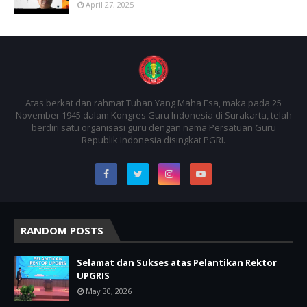
April 27, 2025
Atas berkat dan rahmat Tuhan Yang Maha Esa, maka pada 25
November 1945 dalam Kongres Guru Indonesia di Surakarta, telah
berdiri satu organisasi guru dengan nama Persatuan Guru
Republik Indonesia disingkat PGRI.
RANDOM POSTS
Selamat dan Sukses atas Pelantikan Rektor
UPGRIS
May 30, 2026