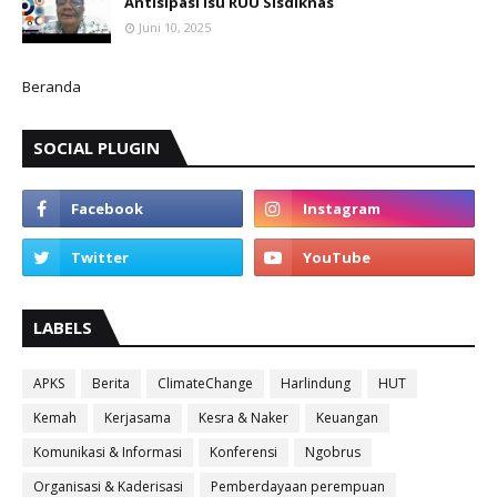
Antisipasi Isu RUU Sisdiknas
Juni 10, 2025
Beranda
SOCIAL PLUGIN
LABELS
APKS
Berita
ClimateChange
Harlindung
HUT
Kemah
Kerjasama
Kesra & Naker
Keuangan
Komunikasi & Informasi
Konferensi
Ngobrus
Organisasi & Kaderisasi
Pemberdayaan perempuan