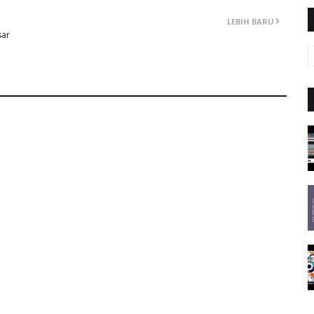
LEBIH BARU
sar