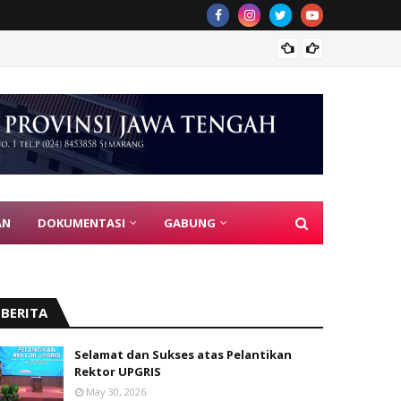
PGRI J
AN
DOKUMENTASI
GABUNG
BERITA
Selamat dan Sukses atas Pelantikan
Rektor UPGRIS
May 30, 2026