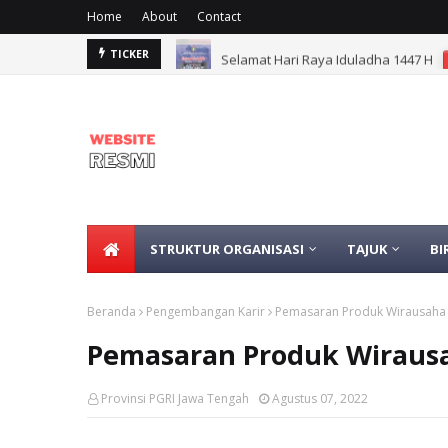
Home
About
Contact
Selamat Hari Raya Iduladha 1447 H
TICKER
STRUKTUR ORGANISASI
TAJUK
BI
Beranda
Pengembangan Karir
Pemasaran Produk Wirausaha
Pemasaran Produk Wiraus
Provinsi PGRI Jawa Tengah
Agustus 07, 2022