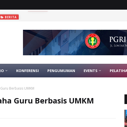
BERITA
RO
KONFERENSI
PENGUMUMAN
EVENTS
PELATIH
 Guru Berbasis UMKM
aha Guru Berbasis UMKM