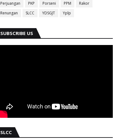
Perjuangan
PKP
Porseni
PPM
Rakor
Renungan
SLCC
YDSGJT
Yplp
SUBSCRIBE US
SLCC