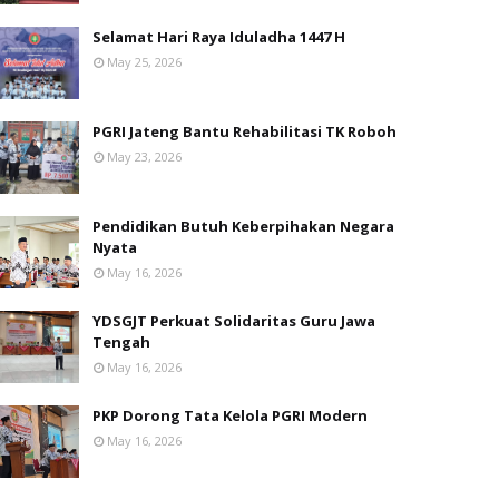
Selamat Hari Raya Iduladha 1447 H
May 25, 2026
PGRI Jateng Bantu Rehabilitasi TK Roboh
May 23, 2026
Pendidikan Butuh Keberpihakan Negara
Nyata
May 16, 2026
YDSGJT Perkuat Solidaritas Guru Jawa
Tengah
May 16, 2026
PKP Dorong Tata Kelola PGRI Modern
May 16, 2026