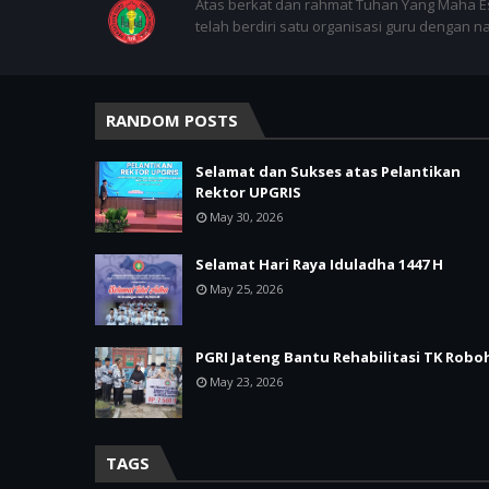
Atas berkat dan rahmat Tuhan Yang Maha E
telah berdiri satu organisasi guru dengan 
RANDOM POSTS
Selamat dan Sukses atas Pelantikan
Rektor UPGRIS
May 30, 2026
Selamat Hari Raya Iduladha 1447 H
May 25, 2026
PGRI Jateng Bantu Rehabilitasi TK Robo
May 23, 2026
TAGS