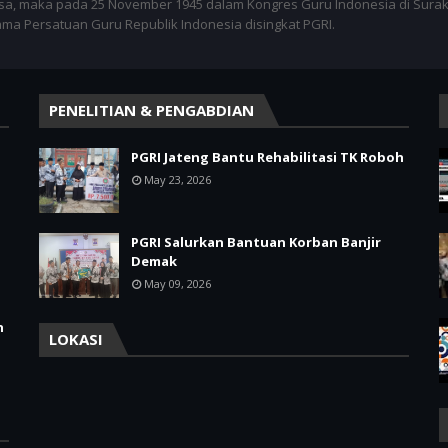
sa, maka pada 25 November 1945 dalam Kongres Guru Indonesia di Surak
nama Persatuan Guru Republik Indonesia disingkat PGRI.
PENELITIAN & PENGABDIAN
PGRI Jateng Bantu Rehabilitasi TK Roboh
May 23, 2026
PGRI Salurkan Bantuan Korban Banjir
Demak
May 09, 2026
h
LOKASI